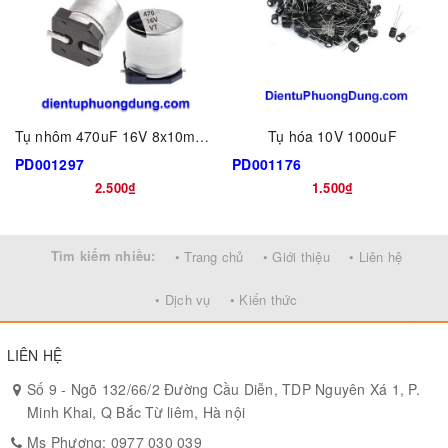
Tụ nhôm 470uF 16V 8x10mm [SMD dán]
Tụ hóa 10V 1000uF
PD001297
PD001176
2.500₫
1.500₫
Tìm kiếm nhiều:
• Trang chủ
• Giới thiệu
• Liên hệ
• Dịch vụ
• Kiến thức
LIÊN HỆ
Số 9 - Ngõ 132/66/2 Đường Cầu Diễn, TDP Nguyên Xá 1, P.
Minh Khai, Q Bắc Từ liêm, Hà nội
Ms Phương: 0977 030 039