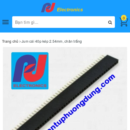
0
Toggle
navigation
Trang chủ
Jum cái 40p kép 2.54mm, chân trắng