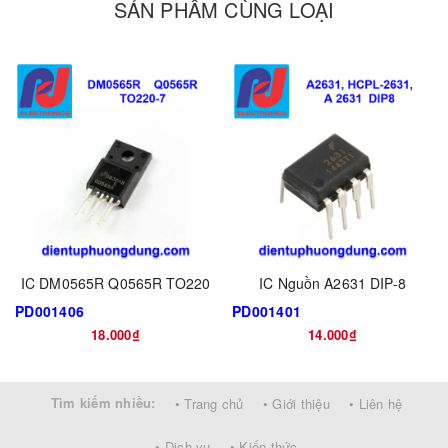
SẢN PHẨM CÙNG LOẠI
IC DM0565R Q0565R TO220
IC Nguồn A2631 DIP-8
PD001406
PD001401
18.000₫
14.000₫
Tìm kiếm nhiều:
• Trang chủ
• Giới thiệu
• Liên hệ
• Dịch vụ
• Kiến thức