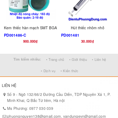
Kem thiếc hàn mạch SMT BGA
Hút thiếc nhôm nhỏ
PD001486-C
PD001481
900.000₫
30.000₫
Tìm kiếm nhiều:
• Trang chủ
• Giới thiệu
• Liên hệ
• Dịch vụ
• Kiến thức
LIÊN HỆ
Số 9 - Ngõ 132/66/2 Đường Cầu Diễn, TDP Nguyên Xá 1, P.
Minh Khai, Q Bắc Từ liêm, Hà nội
Ms Phương: 0977 030 039
phuongnguyen138@gmail.com, vandungevn@gmail.com