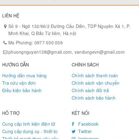
LIÊN HỆ
Số 9 - Ngõ 132/66/2 Đường Cầu Diễn, TDP Nguyên Xá 1, P.
Minh Khai, Q Bắc Từ liêm, Hà nội
Ms Phương: 0977 030 039
phuongnguyen138@gmail.com, vandungevn@gmail.com
HƯỚNG DẪN
CHÍNH SÁCH
Hướng dẫn mua hàng
Chính sách thanh toán
Tra cứu vận đơn
Chính sách vận chuyển
Điều kiện bảo hành
Chính sách đổi trả
Chính sách bảo hành
HỖ TRỢ
KẾT NỐI
Cung cấp linh kiện điện tử
Facebook
Cung cấp dụng cụ - thiết bị
Twitter
Thiết kế mạch theo yêu cầu
Instagram