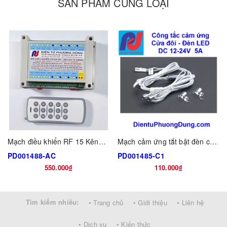
SẢN PHẨM CÙNG LOẠI
Mạch điều khiển RF 15 Kênh Học lệnh, >500m không vật cản
Mạch cảm ứng tắt bật đèn cửa thông minh
PD001488-AC
PD001485-C1
550.000₫
110.000₫
Tìm kiếm nhiều:
• Trang chủ
• Giới thiệu
• Liên hệ
• Dịch vụ
• Kiến thức