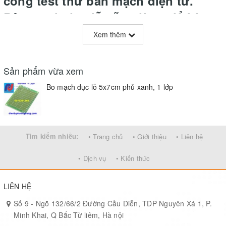
công test thử bản mạch điện tử.
Bản mạch đục lỗ sẵn, dùng để hàn
mạch kiểm tra test thử nghiệm.
Xem thêm
Kích thước bo mạch: 5x7cm, lỗ
khoan 1mm, khoảng cách lỗ khoan
Sản phẩm vừa xem
2.54mm (100mil)
Bo mạch đục lỗ 5x7cm phủ xanh, 1 lớp
Tìm kiếm nhiều:
• Trang chủ
• Giới thiệu
• Liên hệ
• Dịch vụ
• Kiến thức
LIÊN HỆ
Số 9 - Ngõ 132/66/2 Đường Cầu Diễn, TDP Nguyên Xá 1, P.
Minh Khai, Q Bắc Từ liêm, Hà nội