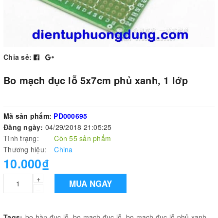
Chia sẻ:
Bo mạch đục lỗ 5x7cm phủ xanh, 1 lớp
Mã sản phẩm:
PD000695
Đăng ngày:
04/29/2018 21:05:25
Tình trạng:
Còn 55 sản phẩm
Thương hiệu:
China
10.000₫
+
MUA NGAY
–
Tags:
bo hàn đục lỗ
,
bo mạch đục lỗ
,
bo mạch đục lỗ phủ xanh
,